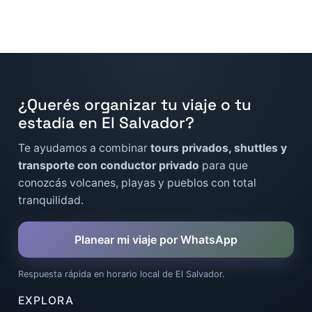
anticipación, sobre todo en fines de semana o
temporada alta. Sin embargo, si tenés un viaje de
último minuto, escribinos por WhatsApp y te
confirmamos si hay espacio para el mismo día.
¿Querés organizar tu viaje o tu
estadía en El Salvador?
Te ayudamos a combinar
tours privados, shuttles y
transporte con conductor privado
para que
conozcás volcanes, playas y pueblos con total
tranquilidad.
Planear mi viaje por WhatsApp
Respuesta rápida en horario local de El Salvador.
EXPLORA