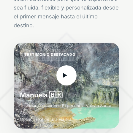
sea fluida, flexible y personalizada desde
el primer mensaje hasta el último
destino.
TESTIMONIO DESTACADO
▶
Manuela 🇧🇷
Testimonio en video · Experiencia Volcán Santa
Ana
Opinión real de una viajera