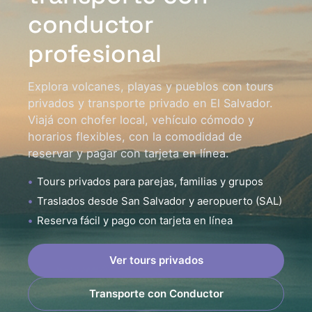
conductor
profesional
Explora volcanes, playas y pueblos con tours
privados y transporte privado en El Salvador.
Viajá con chofer local, vehículo cómodo y
horarios flexibles, con la comodidad de
reservar y pagar con tarjeta en línea.
Tours privados para parejas, familias y grupos
Traslados desde San Salvador y aeropuerto (SAL)
Reserva fácil y pago con tarjeta en línea
Ver tours privados
Transporte con Conductor