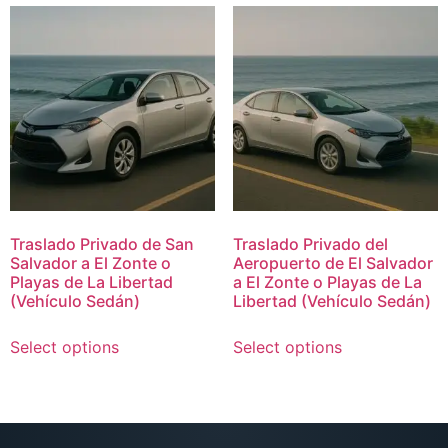
Traslado Privado de San
Traslado Privado del
Salvador a El Zonte o
Aeropuerto de El Salvador
Playas de La Libertad
a El Zonte o Playas de La
(Vehículo Sedán)
Libertad (Vehículo Sedán)
Select options
Select options