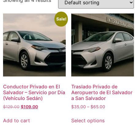
Showing all 4 results
Sale!
Conductor Privado en El
Traslado Privado de
Salvador – Servicio por Día
Aeropuerto de El Salvador
(Vehículo Sedán)
a San Salvador
$
129.00
$
109.00
$
35.00
–
$
65.00
Add to cart
Select options