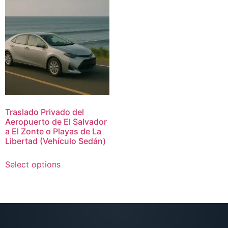
Traslado Privado del
Aeropuerto de El Salvador
a El Zonte o Playas de La
Libertad (Vehículo Sedán)
Select options