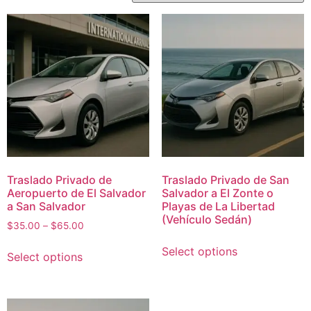
Traslado Privado de
Traslado Privado de San
Aeropuerto de El Salvador
Salvador a El Zonte o
a San Salvador
Playas de La Libertad
(Vehículo Sedán)
$
35.00
–
$
65.00
Select options
Select options